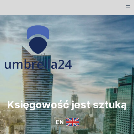
Księgowość jest sztuką
EN